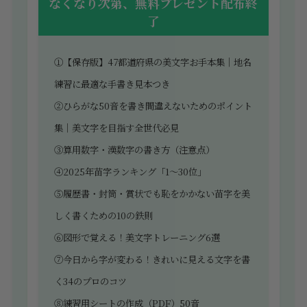
なくなり次第、無料プレゼント配布終
了
①【保存版】47都道府県の美文字お手本集｜地名
練習に最適な手書き見本つき
②ひらがな50音を書き間違えないためのポイント
集｜美文字を目指す全世代必見
③算用数字・漢数字の書き方（注意点）
④2025年苗字ランキング「1～30位」
⑤履歴書・封筒・賞状でも恥をかかない苗字を美
しく書くための10の鉄則
⑥図形で覚える！美文字トレーニング6選
⑦今日から字が変わる！きれいに見える文字を書
く34のプロのコツ
⑧練習用シートの作成（PDF）50音