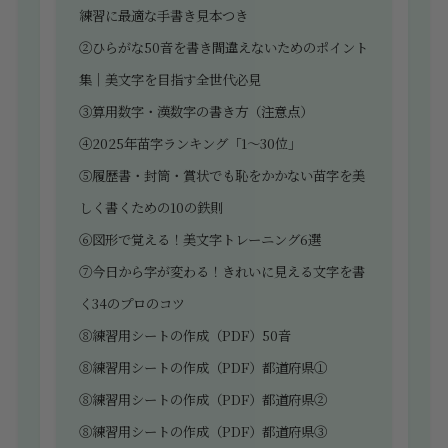
練習に最適な手書き見本つき
②ひらがな50音を書き間違えないためのポイント
集｜美文字を目指す全世代必見
③算用数字・漢数字の書き方（注意点）
④2025年苗字ランキング「1～30位」
⑤履歴書・封筒・賞状でも恥をかかない苗字を美
しく書くための10の鉄則
⑥図形で覚える！美文字トレーニング6選
⑦今日から字が変わる！きれいに見える文字を書
く34のプロのコツ
⑧練習用シートの作成（PDF）50音
⑧練習用シートの作成（PDF）都道府県①
⑧練習用シートの作成（PDF）都道府県②
⑧練習用シートの作成（PDF）都道府県③