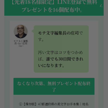
【先着18名様限定】LINE登録で無料
プレゼントを16個配布中。
モテ文字編集長の庄司
で
す。
モテもじ編集
長<br>庄司
<br>
汚い文字はコツをつかめ
ば、
誰でも30日間できれ
いになります。
なくなり次第、無料プレゼント配布終
了
①【保存版】47都道府県の美文字お手本集｜地名